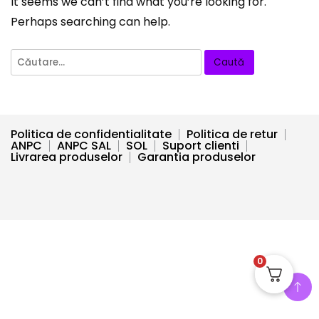
It seems we can’t find what you’re looking for.
Perhaps searching can help.
Caută
după:
Politica de confidentialitate
Politica de retur
ANPC
ANPC SAL
SOL
Suport clienti
Livrarea produselor
Garantia produselor
0